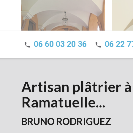
06 60 03 20 36
06 22 7
phone
phone
Artisan plâtrier à
Ramatuelle...
BRUNO RODRIGUEZ