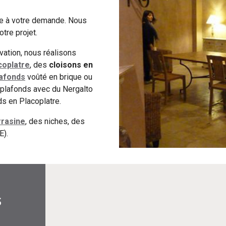
e à votre demande. Nous
otre projet.
vation, nous réalisons
coplatre
, des
cloisons en
lafonds
voûté en brique ou
-plafonds avec du Nergalto
ds en Placoplatre.
rrasine
, des niches, des
E).
s