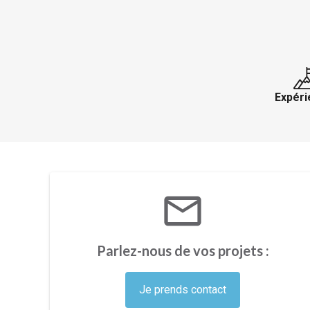
Expéri
mail_outline
Parlez-nous de vos projets :
Je prends contact