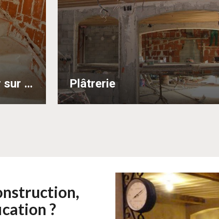
Réalisation d'escalier sur voûte sarrasine sur Saint Tropez
Plâtrerie
onstruction,
cation ?