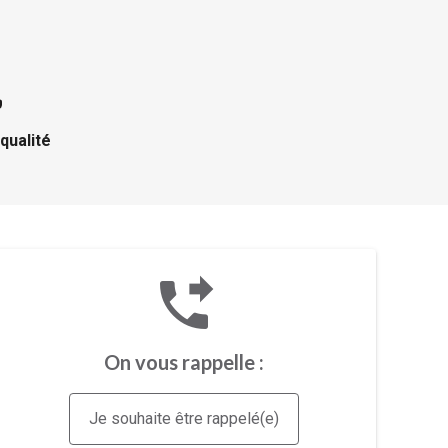
 qualité
phone_forwarded
On vous rappelle :
Je souhaite être rappelé(e)