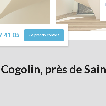
7 41 05
Je prends contact
 Cogolin, près de Sai